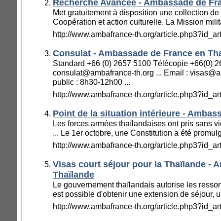
condition pour obtenir cette exemption : la valid
Recherche Avancée - Ambassade de Fra
Met gratuitement à disposition une collection de f
de plus de trois mois à l’arrivée en Thaïlande Il
Coopération et action culturelle. La Mission milit
une extension de séjour, uniquement en quittant l
http://www.ambafrance-th.org/article.php3?id_ar
revenant à l’issue de la durée du séjour. Toutef
Consulat - Ambassade de France en Th
2006, la durée totale du séjour en Thaïlande, dè
Standard +66 (0) 2657 5100 Télécopie +66(0) 2
sans visa, ne peut excéder 90 jours sur une pé
consulat@ambafrance-th.org ... Email : visas@a
de dépassement de la durée accordée par le v
public : 8h30-12h00 ...
bahts par jour de dépassement (avec un maxim
http://www.ambafrance-th.org/article.php3?id_ar
est à régler au guichet Overstays au contrôle 
Point de la situation intérieure - Amba
l’aéroport. Visa touristique Le visa touristique
Les forces armées thaïlandaises ont pris sans v
de 60 jours. Il est délivré par les Ambassades 
... Le 1er octobre, une Constitution a été promulg
Thaïlande à l’étranger. Pièces demandées : un 
http://www.ambafrance-th.org/article.php3?id_ar
mois, au minimum, à partir de la demande de vis
Visas court séjour pour la Thaïlande -
formulaire à remplir. Des droits de chancelleri
Thaïlande
pourra être prorogé de 30 jours, en Thaïlande, 
Le gouvernement thaïlandais autorise les ressorti
est possible d'obtenir une extension de séjour, u
thaïlandais de l’Immigration. Les pièces suiva
http://www.ambafrance-th.org/article.php3?id_ar
photo, une copie du passeport et 1.900 bahts
Dépassements de séjour Les étrangers venus e