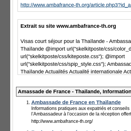
http://www.ambafrance-th.org/article.php3?id_a
Extrait su site www.ambafrance-th.org
Visas court séjour pour la Thaïlande - Ambass
Thaïlande @import url("skelkitposte/css/color_d
url("skelkitposte/css/kiteposte.css"); @import
url("skelkitposte/css/spip_style.css"); Ambass
Thaïlande Actualités Actualité internationale A
L’Ambassade Relations franco-thaïlandaises L
commerce Coopération et action culturelle La Mi
Amassade de France - Thailande, Information
France La Thaïlande Présidence de l’Union e
» Informations générales » Visas court séjour 
Ambassade de France en Thaïlande
Informations pratiques aux expatriés et conseils 
court séjour pour la Thaïlande Le gouvernemen
l'Ambassadeur à l'occasion de la réception offer
les ressortissants de 36 pays, dont les Français, 
http://www.ambafrance-th.org/
national sans visa pour un séjour de moins de 