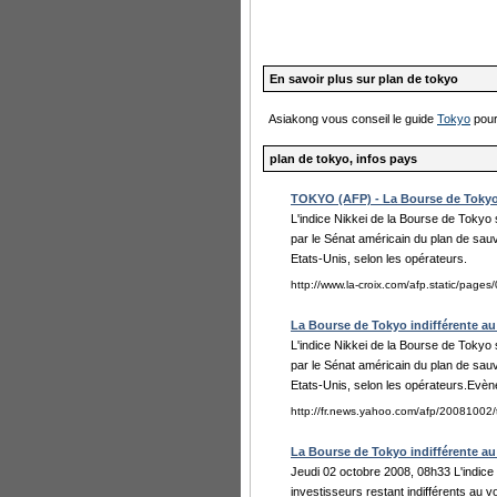
En savoir plus sur plan de tokyo
Asiakong vous conseil le guide
Tokyo
pour
plan de tokyo, infos pays
TOKYO (AFP) - La Bourse de Tokyo 
L'indice Nikkei de la Bourse de Tokyo s
par le Sénat américain du plan de sau
Etats-Unis, selon les opérateurs.
http://www.la-croix.com/afp.static/pa
La Bourse de Tokyo indifférente au
L'indice Nikkei de la Bourse de Tokyo s
par le Sénat américain du plan de sau
Etats-Unis, selon les opérateurs.Evè
http://fr.news.yahoo.com/afp/20081002/t
La Bourse de Tokyo indifférente au
Jeudi 02 octobre 2008, 08h33 L'indice 
investisseurs restant indifférents au 