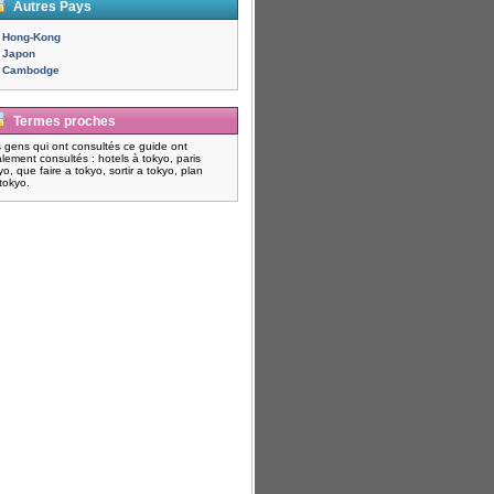
Autres Pays
Hong-Kong
Japon
Cambodge
Termes proches
 gens qui ont consultés ce guide ont
lement consultés : hotels à tokyo, paris
yo, que faire a tokyo, sortir a tokyo, plan
tokyo.