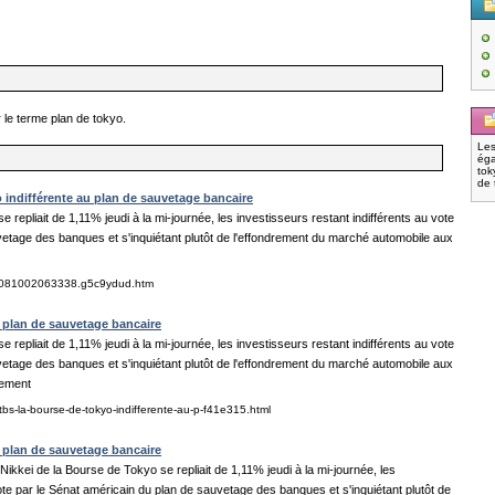
 le terme plan de tokyo.
Les
éga
tok
de 
indifférente au plan de sauvetage bancaire
e repliait de 1,11% jeudi à la mi-journée, les investisseurs restant indifférents au vote
vetage des banques et s'inquiétant plutôt de l'effondrement du marché automobile aux
ges/081002063338.g5c9ydud.htm
 plan de sauvetage bancaire
e repliait de 1,11% jeudi à la mi-journée, les investisseurs restant indifférents au vote
vetage des banques et s'inquiétant plutôt de l'effondrement du marché automobile aux
nement
bs-la-bourse-de-tokyo-indifferente-au-p-f41e315.html
 plan de sauvetage bancaire
Nikkei de la Bourse de Tokyo se repliait de 1,11% jeudi à la mi-journée, les
vote par le Sénat américain du plan de sauvetage des banques et s'inquiétant plutôt de