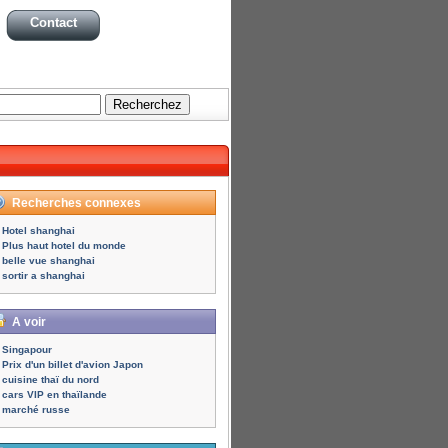
Contact
Recherches connexes
Hotel shanghai
Plus haut hotel du monde
belle vue shanghai
sortir a shanghai
A voir
Singapour
Prix d'un billet d'avion Japon
cuisine thaï du nord
cars VIP en thaïlande
marché russe