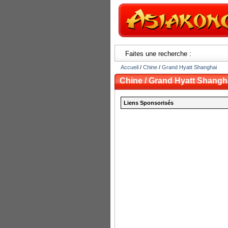
Faites une recherche :
Accueil
/
Chine
/
Grand Hyatt Shanghai
Chine / Grand Hyatt Shangh
Liens Sponsorisés