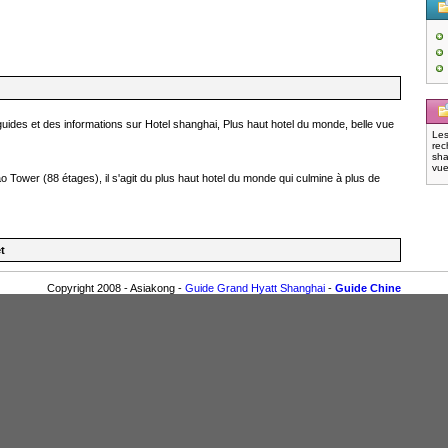
des et des informations sur Hotel shanghai, Plus haut hotel du monde, belle vue
Les
rec
sha
vue
ao Tower (88 étages), il s'agit du plus haut hotel du monde qui culmine à plus de
t
Copyright 2008 - Asiakong -
Guide Grand Hyatt Shanghai
-
Guide Chine