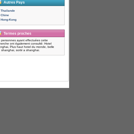
Autres Pays
Thailande
Chine
Hong-Kong
Termes proches
 personnes ayant effectuées cette
herche ont également consulté: Hotel
nghai, Plus haut hotel du monde, belle
 shanghai, sortir a shanghai.